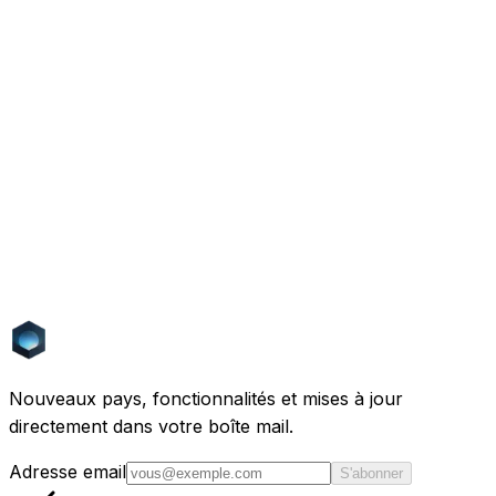
Essayez une vraie recherche
Louer un studio à Vienne
Maison avec piscine en
Provence
Ferme en Toscane
Catégories
Nouvelles
1
Sujets
IA
Immobilier
Financement
Vision par
ordinateur
Apprentissage automatique
Europe
Nouveaux pays, fonctionnalités et mises à jour
directement dans votre boîte mail.
Adresse email
S'abonner