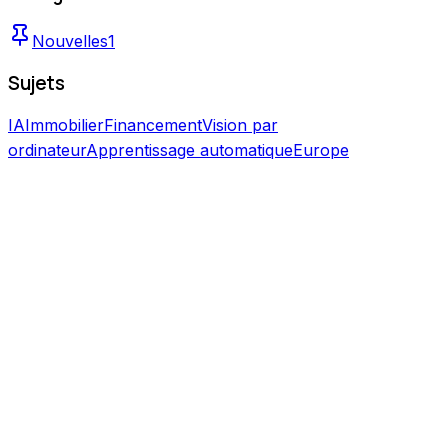
Nouvelles
1
Sujets
IA
Immobilier
Financement
Vision par
ordinateur
Apprentissage automatique
Europe
Feat
Featured
Nouvelles
1 mars 2026
3 min de lecture
One Place reçoit un financement R&D
estonien
One Place a reçu un financement R&D d'Enterprise
Estonia pour développer des modèles d'IA combinant
vision par ordinateur et réseaux neuronaux graphiques
pour l'évaluation immobilière à grande échelle en