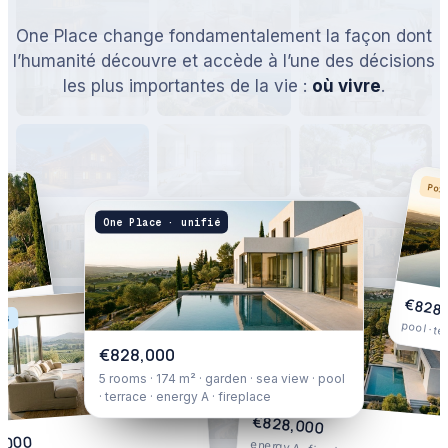
One Place change fondamentalement la façon dont
l’humanité découvre et accède à l’une des décisions
les plus importantes de la vie :
où vivre
.
Por
One Place · unifié
Portail C
€828,
 B
pool · te
€828,000
5 rooms · 174 m² · garden · sea view · pool
· terrace · energy A · fireplace
€828,000
,000