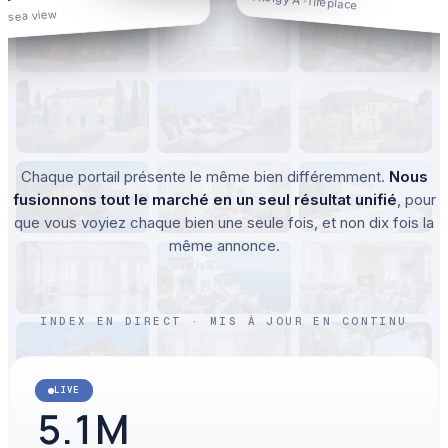
energy A · fireplace
 · sea view
Chaque portail présente le même bien différemment.
Nous
fusionnons tout le marché en un seul résultat unifié
, pour
que vous voyiez chaque bien une seule fois, et non dix fois la
même annonce.
INDEX EN DIRECT · MIS À JOUR EN CONTINU
LIVE
5.1
M