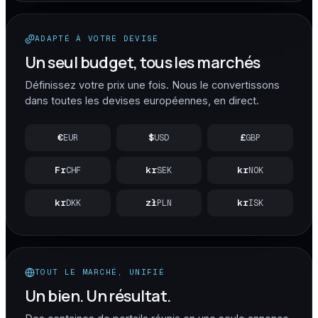
ADAPTÉ À VOTRE DEVISE
Un seul budget, tous les marchés
Définissez votre prix une fois. Nous le convertissons
dans toutes les devises européennes, en direct.
€
$
£
EUR
USD
GBP
Fr
kr
kr
CHF
SEK
NOK
kr
zł
kr
DKK
PLN
ISK
TOUT LE MARCHÉ, UNIFIÉ
Un bien. Un résultat.