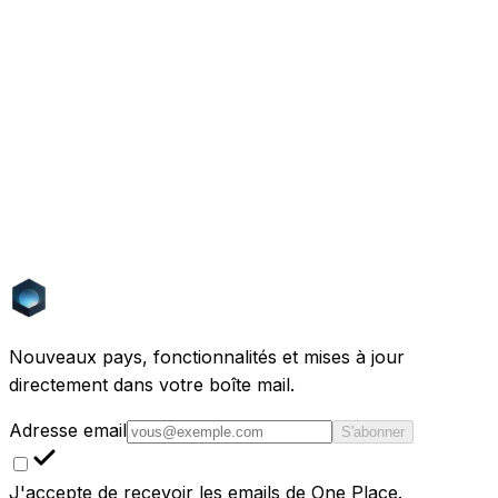
tirent des annonces de plusieurs portails. La différence
tient à la portée et à l'orientation. Holofy est jeune et
centré sur l'Europe de l'Ouest et Dubaï, sans
couverture nordique ni balte, et il vend aussi des outils
aux agences. One Place couvre un marché européen
plus large et mieux établi et reste gratuit pour toute
personne qui cherche un logement.
Quels pays One Place couvre-t-il par rapport à Holofy ?
Quelles sont les meilleures alternatives à Holofy en Europe ?
Nouveaux pays, fonctionnalités et mises à jour
directement dans votre boîte mail.
Adresse email
S'abonner
J'accepte de recevoir les emails de One Place.