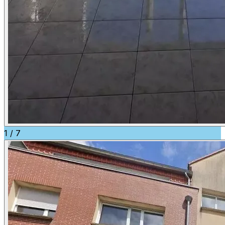
1
/
7