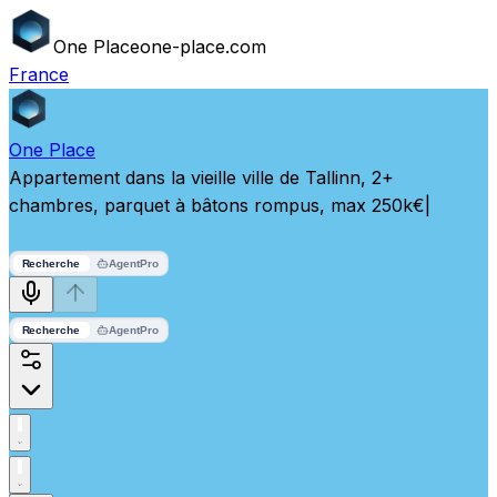
One
Place
one-place.com
France
One
Place
Appartement dans la vieille ville de Tallinn, 2+
chambres, parquet à bâtons rompus, max 250k€
|
Recherche
Agent
Pro
Recherche
Agent
Pro