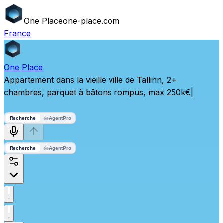
One
Place
one-place.com
France
One
Place
Appartement dans la vieille ville de Tallinn, 2+
chambres, parquet à bâtons rompus, max 250k€
|
Recherche
Agent
Pro
Recherche
Agent
Pro