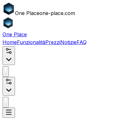
One
Place
one-place.com
One
Place
Home
Funzionalità
Prezzi
Notizie
FAQ