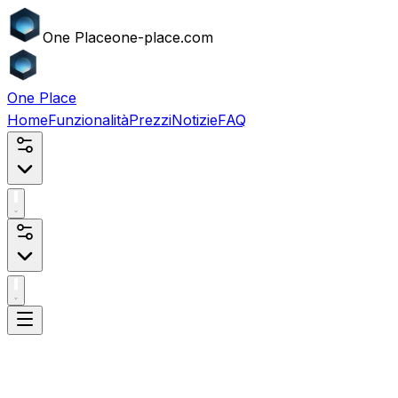
One
Place
one-place.com
One
Place
Home
Funzionalità
Prezzi
Notizie
FAQ