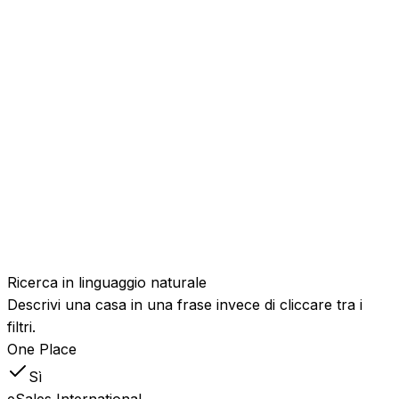
strutturati come
Sì
Parziale
vista mare, sauna,
classe energetica o
ricarica per auto
elettriche.
Ricerca per
prossimità e punti di
interesse
Trova case
vicino a una
Sì
No
spiaggia, una
stazione o una
scuola, ordinate
per distanza reale.
Ricerca in linguaggio naturale
Descrivi una casa in una frase invece di cliccare tra i
filtri.
One Place
Sì