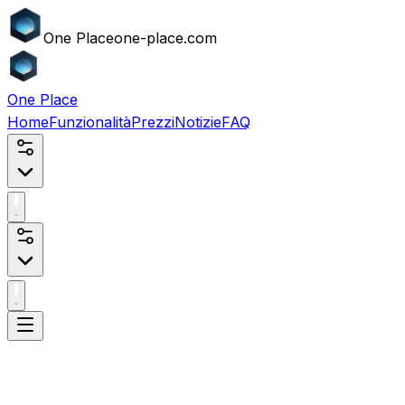
One
Place
one-place.com
One
Place
Home
Funzionalità
Prezzi
Notizie
FAQ