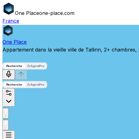
One
Place
one-place.com
France
One
Place
Appartement dans la vieille ville de Tallinn, 2+ chambre
Recherche
Agent
Pro
Recherche
Agent
Pro