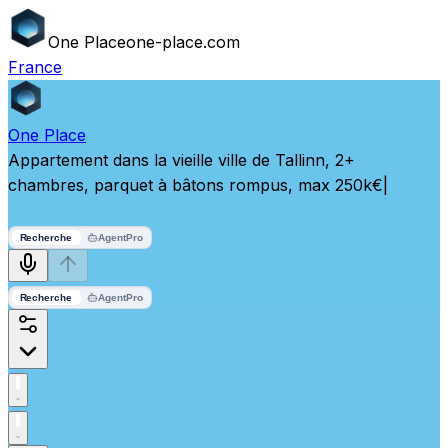
One
Place
one-place.com
France
One
Place
Appartement dans la vieille ville de Tallinn, 2+
chambres, parquet à bâtons rompus, max 250k€
|
Recherche
Agent
Pro
Recherche
Agent
Pro