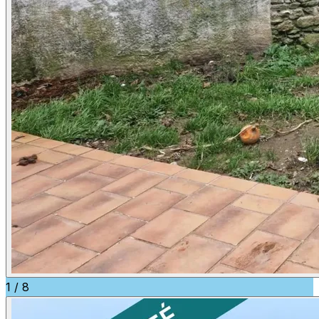
1
/
8