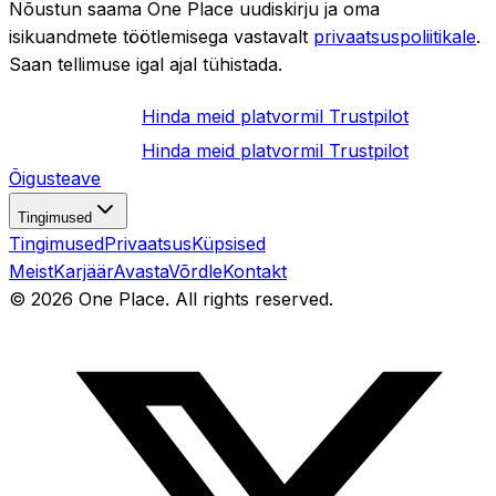
Nõustun saama One Place uudiskirju ja oma
isikuandmete töötlemisega vastavalt
privaatsuspoliitikale
.
Saan tellimuse igal ajal tühistada.
Hinda meid platvormil
Trustpilot
Hinda meid platvormil
Trustpilot
Õigusteave
Tingimused
Tingimused
Privaatsus
Küpsised
Meist
Karjäär
Avasta
Võrdle
Kontakt
©
2026
One Place. All rights reserved.