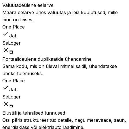
Valuutadeülene eelarve
Määra eelarve ühes valuutas ja leia kuulutused, mille
hind on teises.
One Place
Jah
SeLoger
Ei
Portaalideülene duplikaatide ühendamine
Sama kodu, mis on üleval mitmel saidil, ühendatakse
üheks tulemuseks.
One Place
Jah
SeLoger
Ei
Elustiili ja tehnilised tunnused
Otsi päris struktureeritud detaile, nagu merevaade, saun,
energiaklass või elektriauto laadimine.