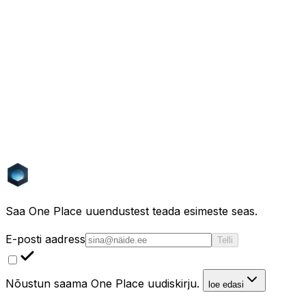
Kirjelda, mida sa otsid
Vali näide, et näha
päris tulemusi.
“
Kahe magamistoaga korter pargi lähedal Lyonis, alla
350k €
”
Käivita see otsing
“
Kivist talumaja Provence'is
maa ja basseiniga
”
Käivita see otsing
“
Rannakodu
Prantsusmaal, Hispaanias või Portugalis, alla 400k
€
”
Käivita see otsing
Saa One Place uuendustest teada esimeste seas.
E-posti aadress
Telli
Nõustun saama One Place uudiskirju.
loe edasi