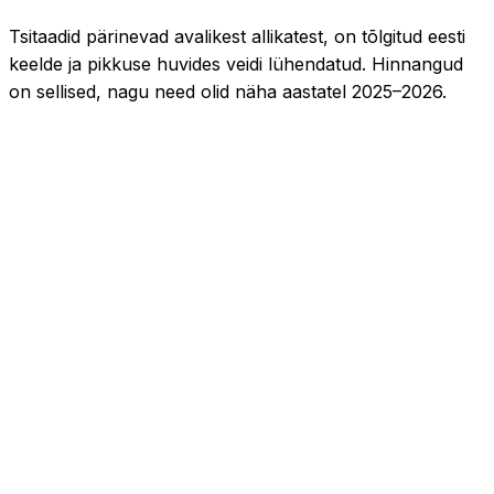
Ostja, 2024
·
App Store
Tsitaadid pärinevad avalikest allikatest, on tõlgitud eesti
keelde ja pikkuse huvides veidi lühendatud. Hinnangud
on sellised, nagu need olid näha aastatel 2025–2026.