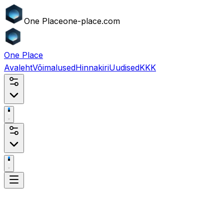
One
Place
one-place.com
One
Place
Avaleht
Võimalused
Hinnakiri
Uudised
KKK