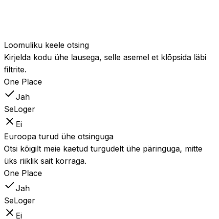
kodud ranna, jaama
Jah
Osaliselt
või kooli lähedalt,
järjestatuna tegeliku
kauguse järgi.
Loomuliku keele otsing
Kirjelda kodu ühe lausega, selle asemel et klõpsida läbi
filtrite.
One Place
Jah
SeLoger
Ei
Euroopa turud ühe otsinguga
Otsi kõigilt meie kaetud turgudelt ühe päringuga, mitte
üks riiklik sait korraga.
One Place
Jah
SeLoger
Ei