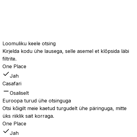
Lähedus- ja
huvipunktiotsing
Leia
kodud ranna, jaama
Jah
Jah
või kooli lähedalt,
järjestatuna tegeliku
kauguse järgi.
Loomuliku keele otsing
Kirjelda kodu ühe lausega, selle asemel et klõpsida läbi
filtrite.
One Place
Jah
Casafari
Osaliselt
Euroopa turud ühe otsinguga
Otsi kõigilt meie kaetud turgudelt ühe päringuga, mitte
üks riiklik sait korraga.
One Place
Jah