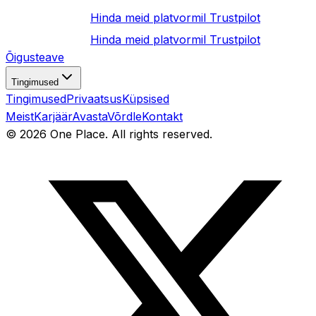
Hinda meid platvormil
Trustpilot
Hinda meid platvormil
Trustpilot
Õigusteave
Tingimused
Tingimused
Privaatsus
Küpsised
Meist
Karjäär
Avasta
Võrdle
Kontakt
©
2026
One Place. All rights reserved.