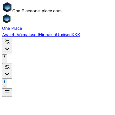
One
Place
one-place.com
One
Place
Avaleht
Võimalused
Hinnakiri
Uudised
KKK