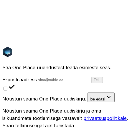
päris tulemusi.
“
Kolme magamistoaga kodu mere ääres Hispaanias või
Portugalis, alla 400k €
”
Käivita see otsing
“
Renoveeritud korter jalakäijasõbralikus Lissaboni
linnaosas, rõduga
”
Käivita see otsing
“
Külamaja aiaga
Itaalias, alla 250k €
”
Käivita see otsing
Saa One Place uuendustest teada esimeste seas.
E-posti aadress
Telli
Nõustun saama One Place uudiskirju.
loe edasi
Nõustun saama One Place uudiskirju ja oma
isikuandmete töötlemisega vastavalt
privaatsuspoliitikale
.
Saan tellimuse igal ajal tühistada.