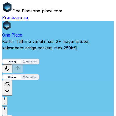
One
Place
one-place.com
Prantsusmaa
One
Place
Korter Tallinna vanalinnas, 2+ magamistuba,
kalasabamustriga parkett, max 250k€
|
Otsing
Agent
Pro
Otsing
Agent
Pro