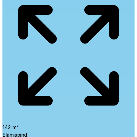
142 m²
Elamispind