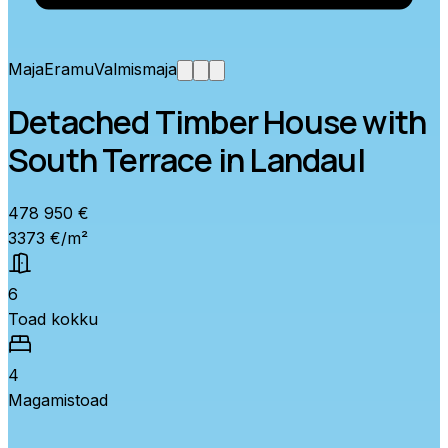
Maja
Eramu
Valmismaja
Detached Timber House with
South Terrace in Landaul
478 950 €
3373 €/m²
6
Toad kokku
4
Magamistoad