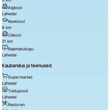
Algkool
Lähedal
Keskkool
8 km
Ülikool
21 km
Raamatukogu
Lähedal
Kaubandus ja teenused
Supermarket
Lähedal
Toidupood
Lähedal
Restoran