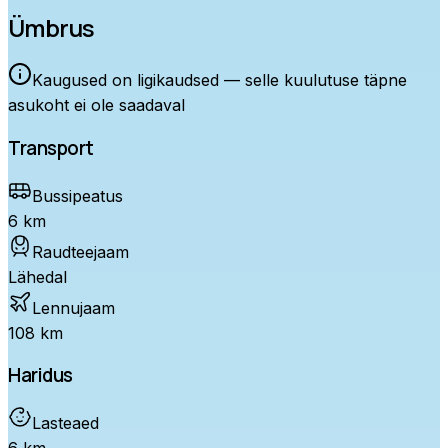
Ümbrus
Kaugused on ligikaudsed — selle kuulutuse täpne
asukoht ei ole saadaval
Transport
Bussipeatus
6 km
Raudteejaam
Lähedal
Lennujaam
108 km
Haridus
Lasteaed
6 km