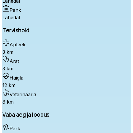
Lähedal
Pank
Lähedal
Tervishoid
Apteek
3 km
Arst
3 km
Haigla
12 km
Veterinaaria
8 km
Vaba aeg ja loodus
Park