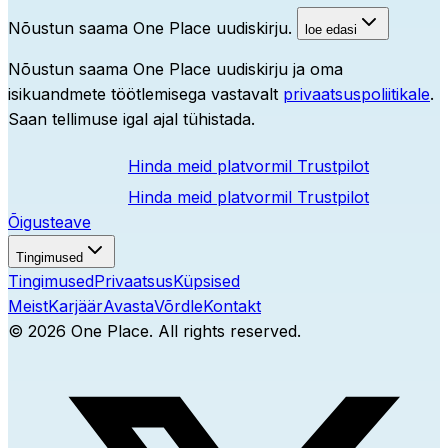
Nõustun saama One Place uudiskirju.
loe edasi
Nõustun saama One Place uudiskirju ja oma
isikuandmete töötlemisega vastavalt
privaatsuspoliitikale
.
Saan tellimuse igal ajal tühistada.
Hinda meid platvormil
Trustpilot
Hinda meid platvormil
Trustpilot
Õigusteave
Tingimused
Tingimused
Privaatsus
Küpsised
Meist
Karjäär
Avasta
Võrdle
Kontakt
©
2026
One Place. All rights reserved.