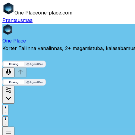
One
Place
one-place.com
Prantsusmaa
One
Place
Korter Tallinna vanalinnas, 2+ magamistuba, kalasabamus
Otsing
Agent
Pro
Otsing
Agent
Pro