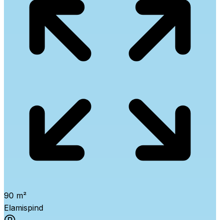
90 m²
Elamispind