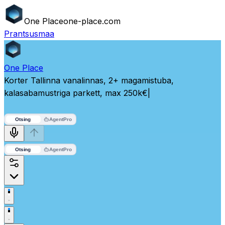
One
Place
one-place.com
Prantsusmaa
One
Place
Korter Tallinna vanalinnas, 2+ magamistuba,
kalasabamustriga parkett, max 250k€
|
Otsing
Agent
Pro
Otsing
Agent
Pro