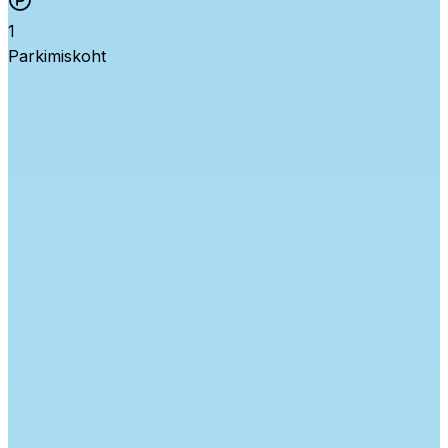
1
Parkimiskoht
Ehitusaasta
1970