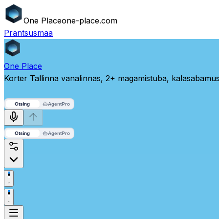
One
Place
one-place.com
Prantsusmaa
One
Place
Korter Tallinna vanalinnas, 2+ magamistuba, kalasabamus
Otsing
Agent
Pro
Otsing
Agent
Pro