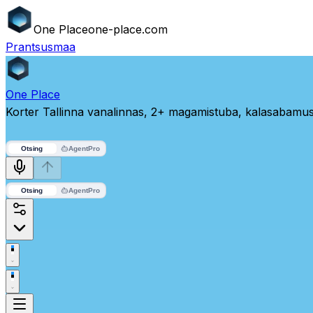
One
Place
one-place.com
Prantsusmaa
One
Place
Korter Tallinna vanalinnas, 2+ magamistuba, kalasabamus
Otsing
Agent
Pro
Otsing
Agent
Pro