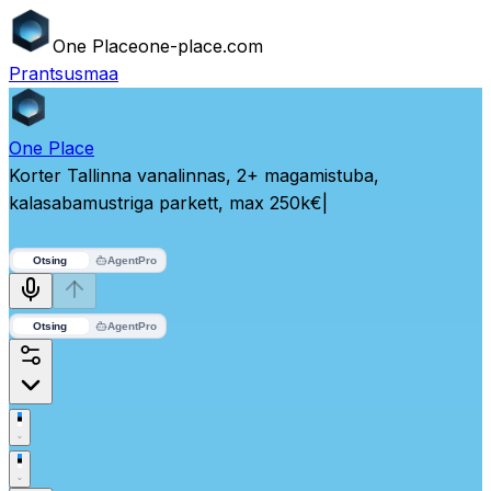
One
Place
one-place.com
Prantsusmaa
One
Place
Korter Tallinna vanalinnas, 2+ magamistuba,
kalasabamustriga parkett, max 250k€
|
Otsing
Agent
Pro
Otsing
Agent
Pro