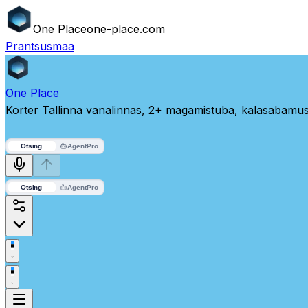
One
Place
one-place.com
Prantsusmaa
One
Place
Korter Tallinna vanalinnas, 2+ magamistuba, kalasabamus
Otsing
Agent
Pro
Otsing
Agent
Pro