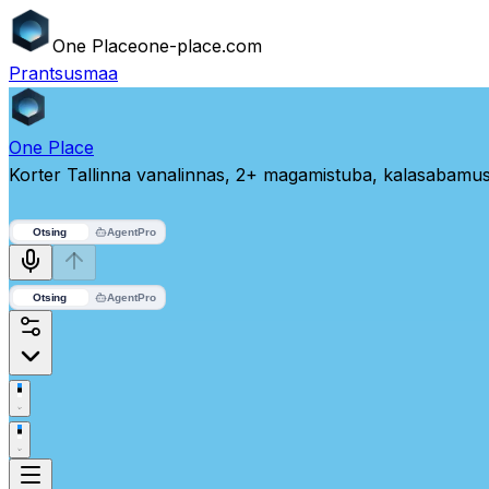
One
Place
one-place.com
Prantsusmaa
One
Place
Korter Tallinna vanalinnas, 2+ magamistuba, kalasabamus
Otsing
Agent
Pro
Otsing
Agent
Pro