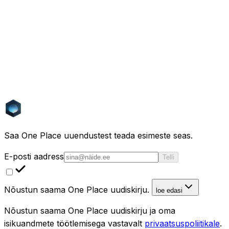
otsingumootorit, mida toidab tehisintellekt, mis mõistab
kinnisvara nii nagu inimesed.
Kategooriad
Uudised
1
Teemad
Tehisintellekt
Kinnisvara
Rahastus
Arvutinägemine
Masinõpe
Saa One Place uuendustest teada esimeste seas.
E-posti aadress
Telli
Nõustun saama One Place uudiskirju.
loe edasi
Nõustun saama One Place uudiskirju ja oma
isikuandmete töötlemisega vastavalt
privaatsuspoliitikale
.