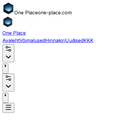
One
Place
one-place.com
One
Place
Avaleht
Võimalused
Hinnakiri
Uudised
KKK
One Place